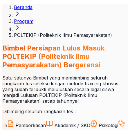
Beranda
Program
POLTEKIP (Politeknik Ilmu Pemasyarakatan)
Bimbel Persiapan Lulus Masuk
POLTEKIP (Politeknik Ilmu
Pemasyarakatan)
Bergaransi
Satu-satunya Bimbel yang membimbing seluruh
rangkaian tes seleksi dengan metode training khusus
yang sudah terbukti meluluskan secara legal siswa
menjadi Lulusan POLTEKIP (Politeknik Ilmu
Pemasyarakatan) setiap tahunnya!
Dibimbing seluruh rangkaian tes :
Pemberkasan
Akademik / SKD
Psikologi
Kesehat