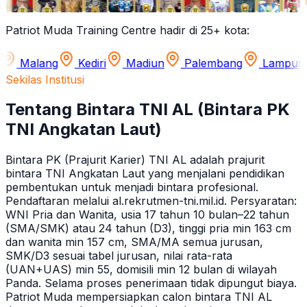
Patriot Muda Training Centre hadir di 25+ kota:
g
Kediri
Madiun
Palembang
Lampung
Jamb
Sekilas Institusi
Tentang Bintara TNI AL (Bintara PK
TNI Angkatan Laut)
Bintara PK (Prajurit Karier) TNI AL adalah prajurit
bintara TNI Angkatan Laut yang menjalani pendidikan
pembentukan untuk menjadi bintara profesional.
Pendaftaran melalui al.rekrutmen-tni.mil.id. Persyaratan:
WNI Pria dan Wanita, usia 17 tahun 10 bulan–22 tahun
(SMA/SMK) atau 24 tahun (D3), tinggi pria min 163 cm
dan wanita min 157 cm, SMA/MA semua jurusan,
SMK/D3 sesuai tabel jurusan, nilai rata-rata
(UAN+UAS) min 55, domisili min 12 bulan di wilayah
Panda. Selama proses penerimaan tidak dipungut biaya.
Patriot Muda mempersiapkan calon bintara TNI AL